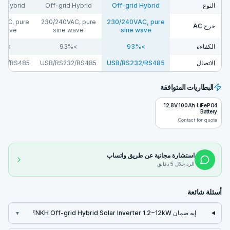
d Hybrid
Off-grid Hybrid
Off-grid Hybrid
النوع
VAC, pure
230/240VAC, pure
230/240VAC, pure
خرج AC
 wave
sine wave
sine wave
>93%
>93%
>93%
الكفاءة
32/RS485
USB/RS232/RS485
USB/RS232/RS485
الاتصال
البطاريات المتوافقة
12.8V 100Ah LiFePO4
Battery
Contact for quote
استشارة مجانية عن طريق واتساب
الرد خلال 5 دقايق
أسئلة شائعة
إيه ضمان NKH Off-grid Hybrid Solar Inverter 1.2~12kW؟
▼