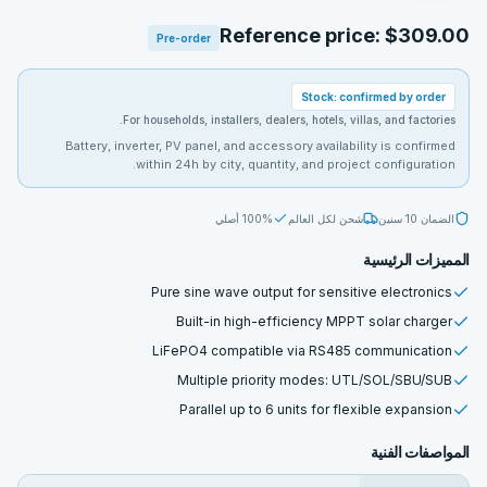
Reference price: $309.00
Pre-order
Stock: confirmed by order
For households, installers, dealers, hotels, villas, and factories.
Battery, inverter, PV panel, and accessory availability is confirmed
within 24h by city, quantity, and project configuration.
الضمان
10 سنين
شحن لكل العالم
100% أصلي
المميزات الرئيسية
Pure sine wave output for sensitive electronics
Built-in high-efficiency MPPT solar charger
LiFePO4 compatible via RS485 communication
Multiple priority modes: UTL/SOL/SBU/SUB
Parallel up to 6 units for flexible expansion
المواصفات الفنية