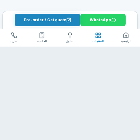
Pre-order / Get quote
WhatsApp
الرئيسية
المنتجات
الحلول
الحاسبة
اتصل بنا
اتصل بنا
Batelithium
حلول بطاريات LiFePO4 وتخزين الطاقة
+86 13612911335
الرائدة.
julian@batelithium.com
السياسات
سياسة الشحن
الإرجاع والاسترداد
شروط الخدمة
سياسة الخصوصية