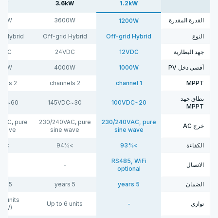
kW
3.6kW
1.2kW
00W
3600W
القدرة المقدرة
1200W
d Hybrid
Off-grid Hybrid
Off-grid Hybrid
النوع
VDC
24VDC
12VDC
جهد البطارية
00W
4000W
1000W
أقصى دخل PV
2 channels
2 channels
1 channel
MPPT
نطاق جهد
60~145VDC
30~145VDC
20~100VDC
MPPT
VAC, pure
230/240VAC, pure
230/240VAC, pure
خرج AC
 wave
sine wave
sine wave
>95%
>94%
>93%
الكفاءة
RS485, WiFi
-
-
الاتصال
optional
5 years
5 years
5 years
الضمان
 6 units
Up to 6 units
-
توازي
6kW)